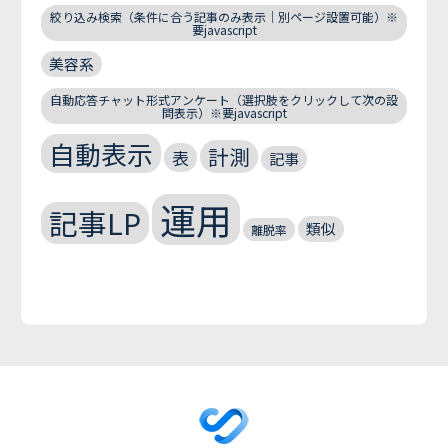
絞り込み検索（条件に合う記事のみ表示｜別ページ設置可能）※
要javascript
美容系
自動応答チャット形式アンケート（選択肢をクリックして次の設
問表示）※要javascript
自動表示
計測
表
記事
運用
記事LP
類似
離脱率