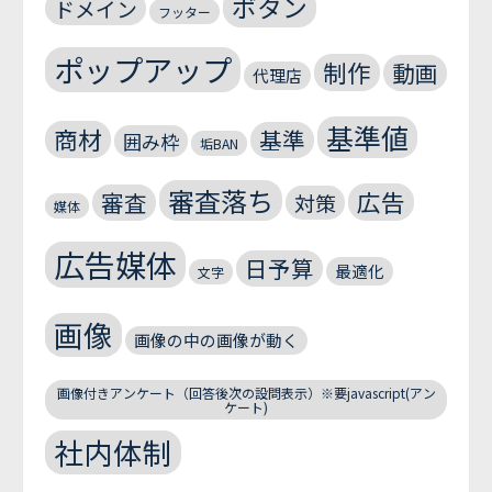
ボタン
ドメイン
フッター
ポップアップ
制作
動画
代理店
基準値
商材
基準
囲み枠
垢BAN
審査落ち
広告
審査
対策
媒体
広告媒体
日予算
最適化
文字
画像
画像の中の画像が動く
画像付きアンケート（回答後次の設問表示）※要javascript(アン
ケート)
社内体制