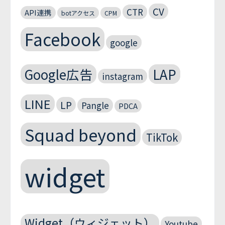
CV
CTR
API連携
botアクセス
CPM
Facebook
google
Google広告
LAP
instagram
LINE
LP
Pangle
PDCA
Squad beyond
TikTok
widget
Widget（ウィジェット）
Youtube