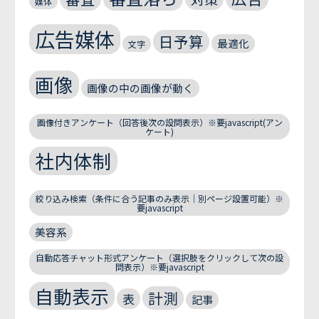
媒体
広告媒体
日予算
最適化
文字
画像
画像の中の画像が動く
画像付きアンケート（回答後次の設問表示）※要javascript(アン
ケート)
社内体制
絞り込み検索（条件に合う記事のみ表示｜別ページ設置可能）※
要javascript
美容系
自動応答チャット形式アンケート（選択肢をクリックして次の設
問表示）※要javascript
自動表示
計測
表
記事