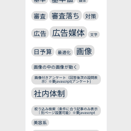
媒体
審査落ち
審査
対策
広告媒体
広告
文字
画像
日予算
最適化
画像の中の画像が動く
画像付きアンケート（回答後次の設問表
示）※要javascript(アンケート)
社内体制
絞り込み検索（条件に合う記事のみ表示
｜別ページ設置可能）※要javascript
美容系