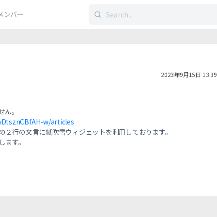
検
メンバー
索
す
る：
2023年9月15日 13:39
せん。
yDtsznCBfAH-w/articles
の２行の文言に紙吹雪ウィジェットを利用しております。
します。