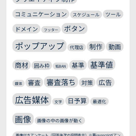
コミュニケーション
ツール
スケジュール
ボタン
ドメイン
フッター
ポップアップ
制作
動画
代理店
基準値
商材
基準
囲み枠
垢BAN
審査落ち
広告
審査
対策
媒体
広告媒体
日予算
最適化
文字
画像
画像の中の画像が動く
画像付きアンケート（回答後次の設問表示）※要javascript(アン