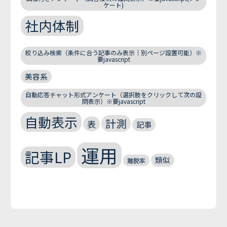
ケート)
社内体制
絞り込み検索（条件に合う記事のみ表示｜別ページ設置可能）※
要javascript
美容系
自動応答チャット形式アンケート（選択肢をクリックして次の設
問表示）※要javascript
自動表示
計測
表
記事
運用
記事LP
類似
離脱率