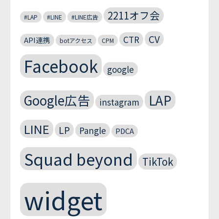
2211オフ会
#LAP
#LINE
#LINE広告
CV
CTR
API連携
botアクセス
CPM
Facebook
google
Google広告
LAP
instagram
LINE
LP
Pangle
PDCA
Squad beyond
TikTok
widget