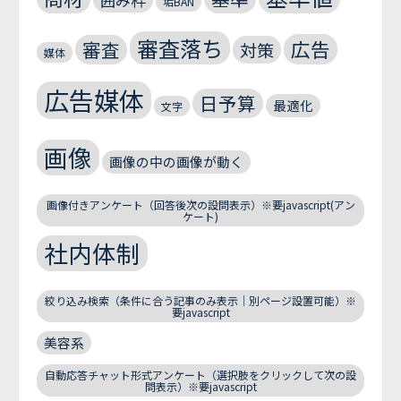
垢BAN
審査落ち
広告
審査
対策
媒体
広告媒体
日予算
最適化
文字
画像
画像の中の画像が動く
画像付きアンケート（回答後次の設問表示）※要javascript(アン
ケート)
社内体制
絞り込み検索（条件に合う記事のみ表示｜別ページ設置可能）※
要javascript
美容系
自動応答チャット形式アンケート（選択肢をクリックして次の設
問表示）※要javascript