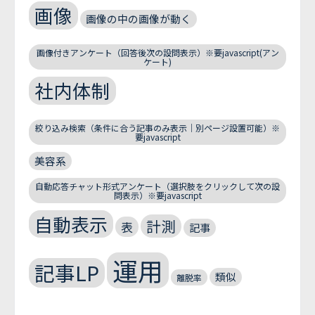
画像
画像の中の画像が動く
画像付きアンケート（回答後次の設問表示）※要javascript(アン
ケート)
社内体制
絞り込み検索（条件に合う記事のみ表示｜別ページ設置可能）※
要javascript
美容系
自動応答チャット形式アンケート（選択肢をクリックして次の設
問表示）※要javascript
自動表示
計測
表
記事
運用
記事LP
類似
離脱率