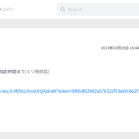
検
メンバー
索
す
る：
2023年10月19日 16:44
指定時間まで/ミリ秒対応）
ticles/iLHVXbLihoxUtQA/draft?token=080c802b92a576322f53abfcbb2f