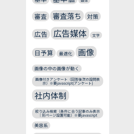
媒体
審査落ち
審査
対策
広告媒体
広告
文字
画像
日予算
最適化
画像の中の画像が動く
画像付きアンケート（回答後次の設問表
示）※要javascript(アンケート)
社内体制
絞り込み検索（条件に合う記事のみ表示
｜別ページ設置可能）※要javascript
美容系