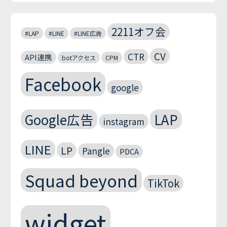
2211オフ会
#LAP
#LINE
#LINE広告
CV
CTR
API連携
botアクセス
CPM
Facebook
google
Google広告
LAP
instagram
LINE
LP
Pangle
PDCA
Squad beyond
TikTok
widget