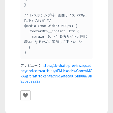
}

/* レスポンシブ時（画面サイズ 600px 
以下）の設定 */

@media (max-width: 600px) { 

  .footerBtn__content .btn {

    margin: 0; /* 参考サイトと同じ
表示になるために追加して下さい */

  }

}
プレビュー：
https://sb-draft-preview.squad
beyond.com/articles/xFM-KxoaKwGomwMG
kAYg/draft?token=ac99d2dfeca075fd08a79b
85b909ea3a