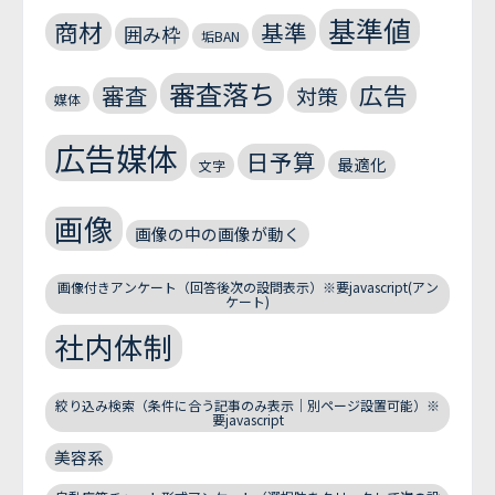
基準値
商材
基準
囲み枠
垢BAN
審査落ち
広告
審査
対策
媒体
広告媒体
日予算
最適化
文字
画像
画像の中の画像が動く
画像付きアンケート（回答後次の設問表示）※要javascript(アン
ケート)
社内体制
絞り込み検索（条件に合う記事のみ表示｜別ページ設置可能）※
要javascript
美容系