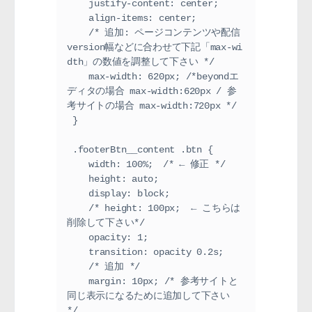
    justify-content: center;

    align-items: center;

    /* 追加: ページコンテンツや配信
version幅などに合わせて下記「max-wi
dth」の数値を調整して下さい */

    max-width: 620px; /*beyondエ
ディタの場合 max-width:620px / 参
考サイトの場合 max-width:720px */

 }

 .footerBtn__content .btn {

    width: 100%;　/* ← 修正 */

    height: auto;

    display: block;

    /* height: 100px;  ← こちらは
削除して下さい*/

    opacity: 1;

    transition: opacity 0.2s;

    /* 追加 */

    margin: 10px; /* 参考サイトと
同じ表示になるために追加して下さい 
*/
