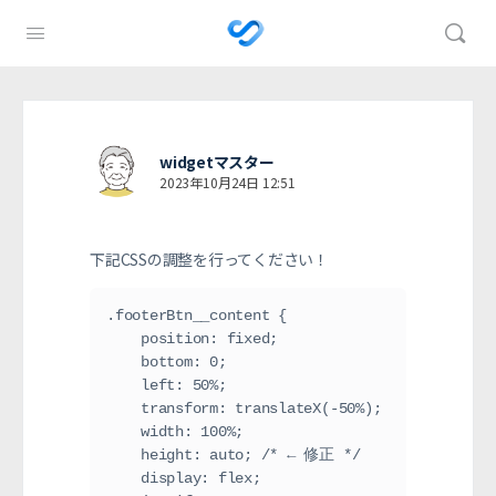
widgetマスター
2023年10月24日 12:51
下記CSSの調整を行ってください！
.footerBtn__content {

    position: fixed;

    bottom: 0;

    left: 50%;

    transform: translateX(-50%);

    width: 100%;

    height: auto; /* ← 修正 */

    display: flex;
