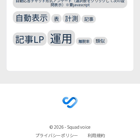
自動応答チャット形式アンケート（選択肢をクリックして次の設
問表示）※要javascript
自動表示
計測
表
記事
運用
記事LP
類似
離脱率
© 2026 - Squad voice
プライバシーポリシー
利用規約