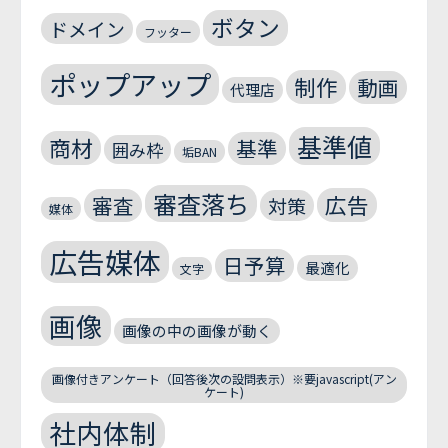
ボタン
ドメイン
フッター
ポップアップ
制作
動画
代理店
基準値
商材
基準
囲み枠
垢BAN
審査落ち
広告
審査
対策
媒体
広告媒体
日予算
最適化
文字
画像
画像の中の画像が動く
画像付きアンケート（回答後次の設問表示）※要javascript(アン
ケート)
社内体制