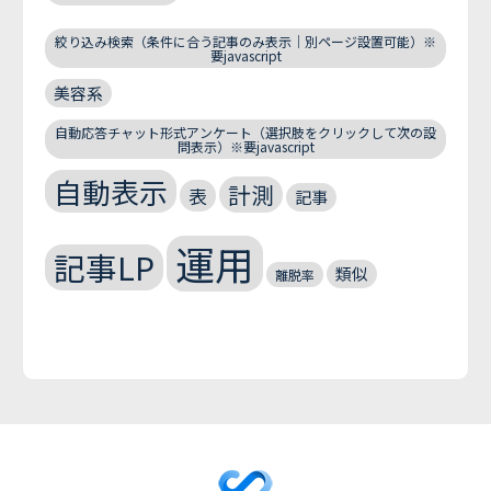
絞り込み検索（条件に合う記事のみ表示｜別ページ設置可能）※
要javascript
美容系
自動応答チャット形式アンケート（選択肢をクリックして次の設
問表示）※要javascript
自動表示
計測
表
記事
運用
記事LP
類似
離脱率