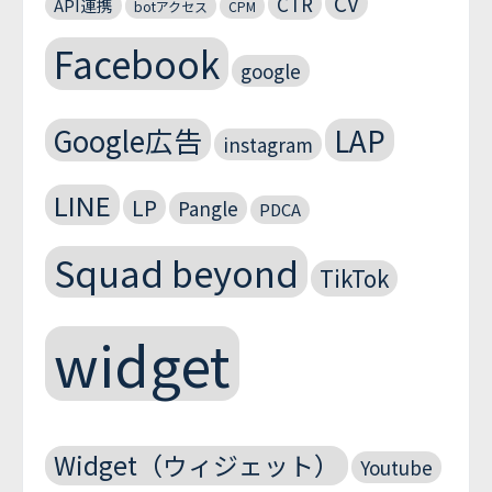
CV
CTR
API連携
botアクセス
CPM
Facebook
google
Google広告
LAP
instagram
LINE
LP
Pangle
PDCA
Squad beyond
TikTok
widget
Widget（ウィジェット）
Youtube