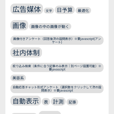
広告媒体
日予算
最適化
文字
画像
画像の中の画像が動く
画像付きアンケート（回答後次の設問表示）※要javascript(アン
ケート)
社内体制
絞り込み検索（条件に合う記事のみ表示｜別ページ設置可能）※
要javascript
美容系
自動応答チャット形式アンケート（選択肢をクリックして次の設
問表示）※要javascript
自動表示
計測
表
記事