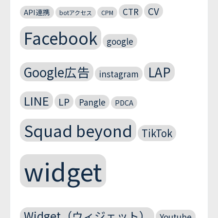
CV
CTR
API連携
botアクセス
CPM
Facebook
google
Google広告
LAP
instagram
LINE
LP
Pangle
PDCA
Squad beyond
TikTok
widget
Widget（ウィジェット）
Youtube