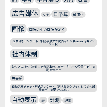
媒体
広告媒体
日予算
最適化
文字
画像
画像の中の画像が動く
画像付きアンケート（回答後次の設問表示）※要javascript(アン
ケート)
社内体制
絞り込み検索（条件に合う記事のみ表示｜別ページ設置可能）※
要javascript
美容系
自動応答チャット形式アンケート（選択肢をクリックして次の設
問表示）※要javascript
自動表示
計測
表
記事