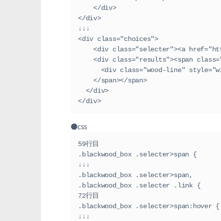
    </div>
</div>
↓↓↓
<div class="choices">
    <div class="selecter"><a href=
    <div class="results"><span cla
      <div class="wood-line" styl
    </span></span>
  </div>
</div>
●css
59行目
.blackwood_box .selecter>span {
↓↓↓
.blackwood_box .selecter>span,
.blackwood_box .selecter .link {
72行目
.blackwood_box .selecter>span:hover {
↓↓↓