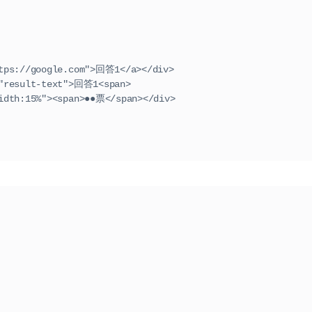
"https://google.com">回答1</a></div>
ss="result-text">回答1<span>
e="width:15%"><span>●●票</span></div>