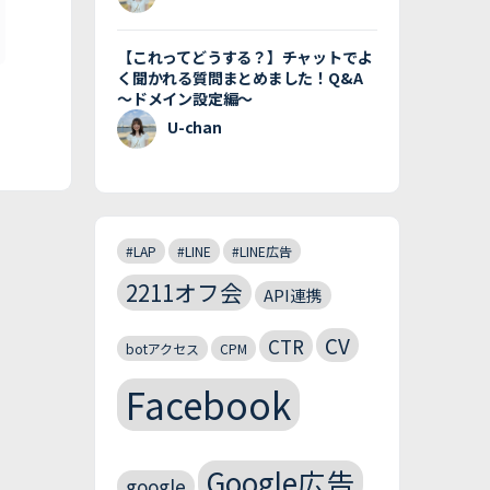
【これってどうする？】チャットでよ
く聞かれる質問まとめました！Q&A
〜ドメイン設定編〜
U-chan
#LAP
#LINE
#LINE広告
2211オフ会
API連携
CV
CTR
botアクセス
CPM
Facebook
Google広告
google