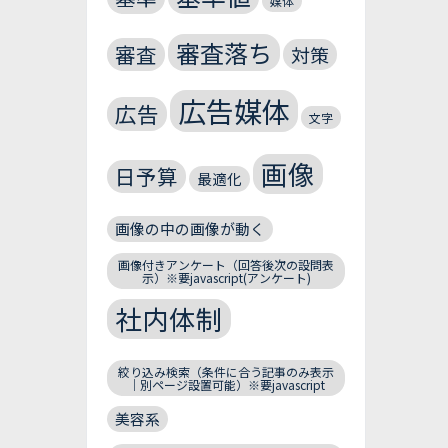
媒体
審査落ち
審査
対策
広告媒体
広告
文字
画像
日予算
最適化
画像の中の画像が動く
画像付きアンケート（回答後次の設問表
示）※要javascript(アンケート)
社内体制
絞り込み検索（条件に合う記事のみ表示
｜別ページ設置可能）※要javascript
美容系