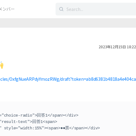
検
メンバー
索
す
る：
2023年12月15日 18:22
articles/OxfgNueARPdyYmozRWg/draft?token=ab8d6381b4818a4e404ca
ass="choice-radio">回答1</span></div>
ss="result-text">回答1<span>
="wood-line" style="width:15%"><span>●●票</span></div>