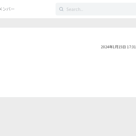
検
メンバー
索
す
る：
2024年1月15日 17:31