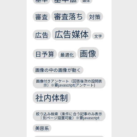
媒体
審査落ち
審査
対策
広告媒体
広告
文字
画像
日予算
最適化
画像の中の画像が動く
画像付きアンケート（回答後次の設問表
示）※要javascript(アンケート)
社内体制
絞り込み検索（条件に合う記事のみ表示
｜別ページ設置可能）※要javascript
美容系