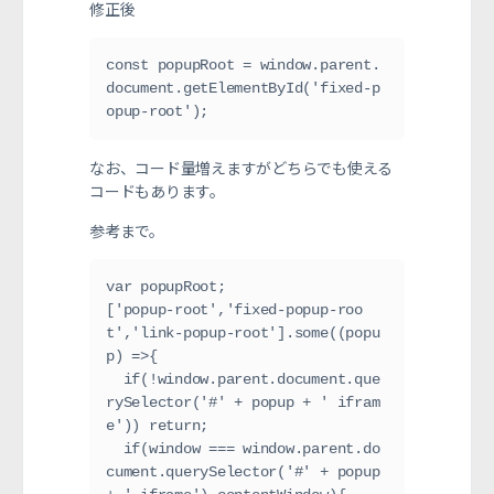
修正後
const popupRoot = window.parent.
document.getElementById('fixed-p
opup-root');
なお、コード量増えますがどちらでも使える
コードもあります。
参考まで。
var popupRoot;
['popup-root','fixed-popup-roo
t','link-popup-root'].some((popu
p) =>{
  if(!window.parent.document.que
rySelector('#' + popup + ' ifram
e')) return;
  if(window === window.parent.do
cument.querySelector('#' + popup 