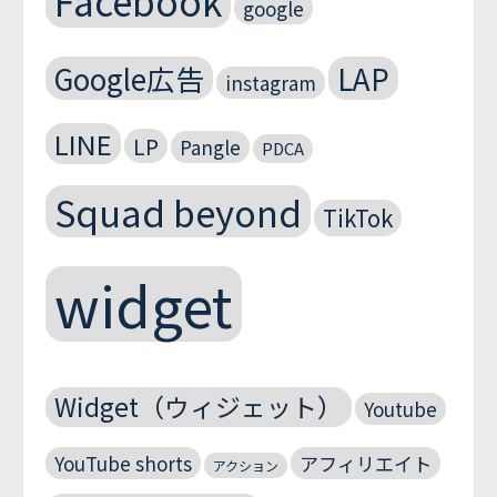
Facebook
google
Google広告
LAP
instagram
LINE
LP
Pangle
PDCA
Squad beyond
TikTok
widget
Widget（ウィジェット）
Youtube
YouTube shorts
アフィリエイト
アクション