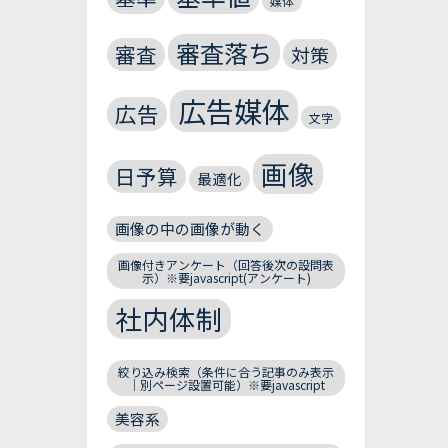
媒体
審査落ち
審査
対策
広告媒体
広告
文字
画像
日予算
最適化
画像の中の画像が動く
画像付きアンケート（回答後次の設問表
示）※要javascript(アンケート)
社内体制
絞り込み検索（条件に合う記事のみ表示
｜別ページ設置可能）※要javascript
美容系