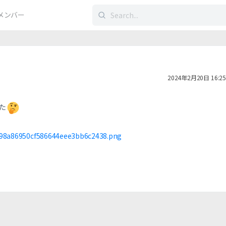
検
メンバー
索
す
る：
2024年2月20日 16:25
た
898a86950cf586644eee3bb6c2438.png