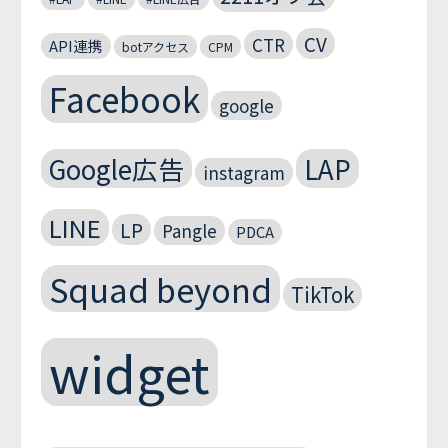
CV
CTR
API連携
botアクセス
CPM
Facebook
google
Google広告
LAP
instagram
LINE
LP
Pangle
PDCA
Squad beyond
TikTok
widget