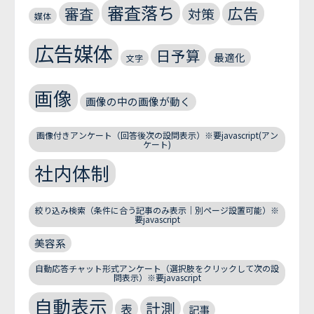
審査落ち
広告
審査
対策
媒体
広告媒体
日予算
最適化
文字
画像
画像の中の画像が動く
画像付きアンケート（回答後次の設問表示）※要javascript(アン
ケート)
社内体制
絞り込み検索（条件に合う記事のみ表示｜別ページ設置可能）※
要javascript
美容系
自動応答チャット形式アンケート（選択肢をクリックして次の設
問表示）※要javascript
自動表示
計測
表
記事