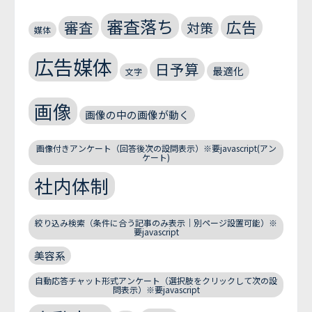
審査落ち
広告
審査
対策
媒体
広告媒体
日予算
最適化
文字
画像
画像の中の画像が動く
画像付きアンケート（回答後次の設問表示）※要javascript(アン
ケート)
社内体制
絞り込み検索（条件に合う記事のみ表示｜別ページ設置可能）※
要javascript
美容系
自動応答チャット形式アンケート（選択肢をクリックして次の設
問表示）※要javascript