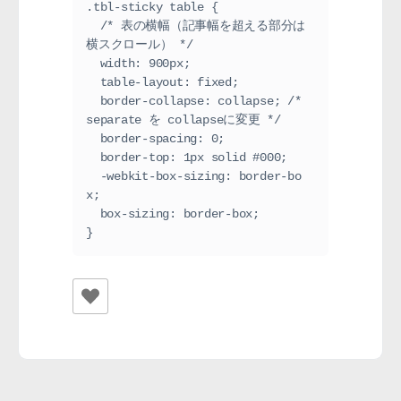
.tbl-sticky table {

  /* 表の横幅（記事幅を超える部分は
横スクロール） */

  width: 900px;

  table-layout: fixed;

  border-collapse: collapse; /* 
separate を collapseに変更 */

  border-spacing: 0;

  border-top: 1px solid #000;

  -webkit-box-sizing: border-bo
x;

  box-sizing: border-box;

}