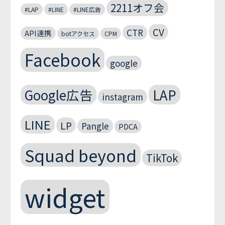
2211オフ会
#LAP
#LINE
#LINE広告
CV
CTR
API連携
botアクセス
CPM
Facebook
google
Google広告
LAP
instagram
LINE
LP
Pangle
PDCA
Squad beyond
TikTok
widget