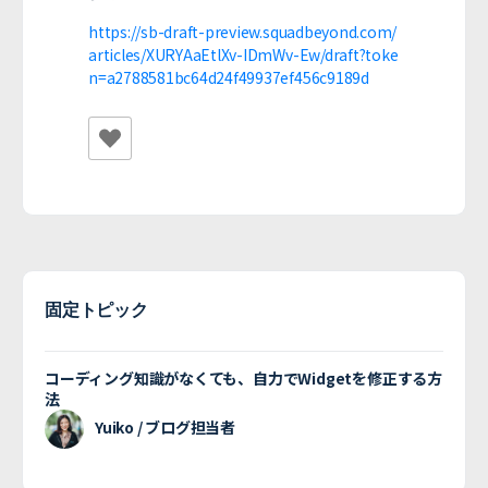
https://sb-draft-preview.squadbeyond.com/
articles/XURYAaEtlXv-IDmWv-Ew/draft?toke
n=a2788581bc64d24f49937ef456c9189d
固定トピック
コーディング知識がなくても、自力でWidgetを修正する方
法
Yuiko / ブログ担当者