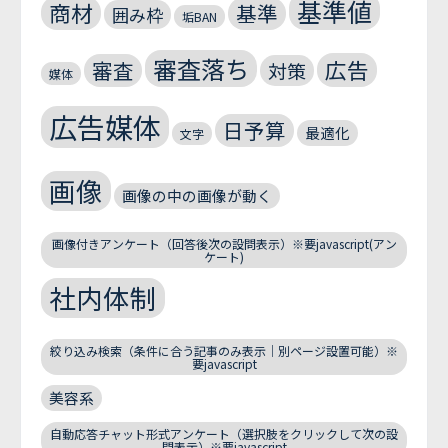
基準値
商材
基準
囲み枠
垢BAN
審査落ち
広告
審査
対策
媒体
広告媒体
日予算
最適化
文字
画像
画像の中の画像が動く
画像付きアンケート（回答後次の設問表示）※要javascript(アン
ケート)
社内体制
絞り込み検索（条件に合う記事のみ表示｜別ページ設置可能）※
要javascript
美容系
自動応答チャット形式アンケート（選択肢をクリックして次の設
問表示）※要javascript