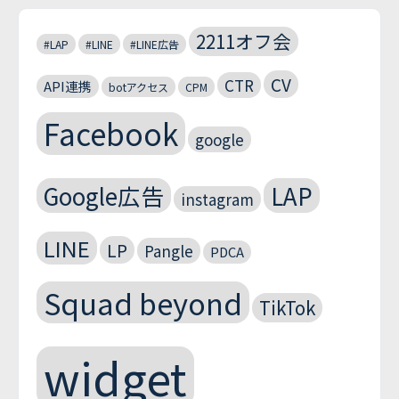
2211オフ会
#LAP
#LINE
#LINE広告
CV
CTR
API連携
botアクセス
CPM
Facebook
google
Google広告
LAP
instagram
LINE
LP
Pangle
PDCA
Squad beyond
TikTok
widget