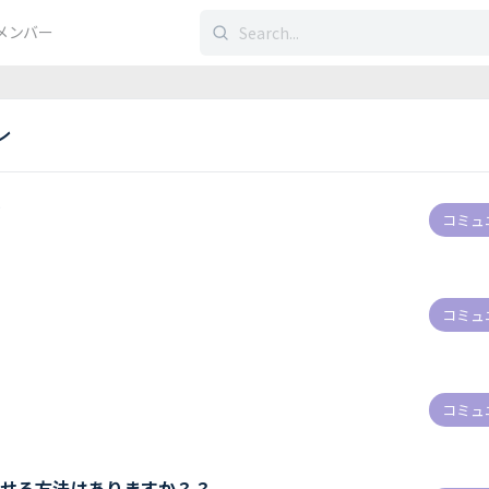
検
メンバー
索
す
る：
ン
い
コミュ
て
コミュ
コミュ
させる方法はありますか？？