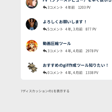
3コメント
4 年前
1203
PV
よろしくお願いします！
5コメント
4 年, 3 月前
877
PV
動画圧縮ツール
3コメント
4 年, 4 月前
2978
PV
おすすめのgif作成ツール知りたい！
0コメント
4 年, 4 月前
1338
PV
7ディスカッションの1を表示する