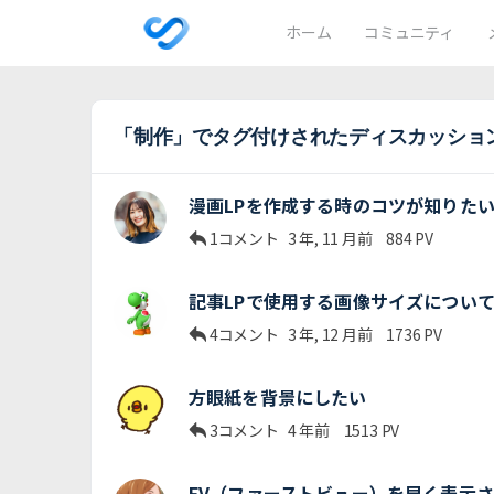
ホーム
コミュニティ
「制作」でタグ付けされたディスカッショ
漫画LPを作成する時のコツが知りた
1コメント
3 年, 11 月前
884
PV
記事LPで使用する画像サイズについ
4コメント
3 年, 12 月前
1736
PV
方眼紙を背景にしたい
3コメント
4 年前
1513
PV
FV（ファーストビュー）を早く表示