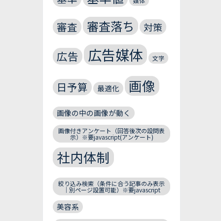
媒体
審査落ち
審査
対策
広告媒体
広告
文字
画像
日予算
最適化
画像の中の画像が動く
画像付きアンケート（回答後次の設問表
示）※要javascript(アンケート)
社内体制
絞り込み検索（条件に合う記事のみ表示
｜別ページ設置可能）※要javascript
美容系