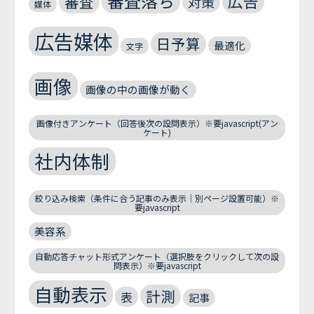
審査落ち
広告
審査
対策
媒体
広告媒体
日予算
最適化
文字
画像
画像の中の画像が動く
画像付きアンケート（回答後次の設問表示）※要javascript(アン
ケート)
社内体制
絞り込み検索（条件に合う記事のみ表示｜別ページ設置可能）※
要javascript
美容系
自動応答チャット形式アンケート（選択肢をクリックして次の設
問表示）※要javascript
自動表示
計測
表
記事