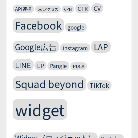
CV
CTR
API連携
botアクセス
CPM
Facebook
google
Google広告
LAP
instagram
LINE
LP
Pangle
PDCA
Squad beyond
TikTok
widget
Widget（ウィジェット）