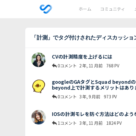
ホーム
コミュニティ
「計測」でタグ付けされたディスカッショ
CVの計測精度を上げるには
0コメント
2 年, 11 月前
768
PV
googleのGAタグとSquad beyo
beyond上で計測するメリットはあ
0コメント
3 年, 9 月前
973
PV
IOSの計測モレを防ぐ方法はどのよ
1コメント
3 年, 11 月前
1824
PV