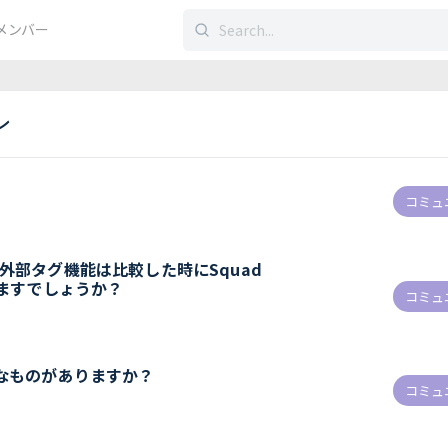
検
メンバー
索
す
る：
ン
コミュ
ndの外部タグ機能は比較した時にSquad
りますでしょうか？
コミュ
うなものがありますか？
コミュ