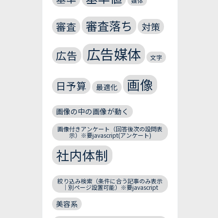
媒体
審査落ち
審査
対策
広告媒体
広告
文字
画像
日予算
最適化
画像の中の画像が動く
画像付きアンケート（回答後次の設問表
示）※要javascript(アンケート)
社内体制
絞り込み検索（条件に合う記事のみ表示
｜別ページ設置可能）※要javascript
美容系