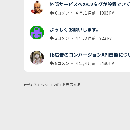
外部サービスへのCVタグが設置でき
0コメント
4 年, 1 月前
1003
PV
よろしくお願いします。
2コメント
4 年, 3 月前
922
PV
fb広告のコンバージョンAPI機能につ
5コメント
4 年, 4 月前
2430
PV
6ディスカッションの1を表示する