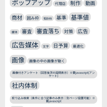
ポップアップ
制作
動画
代理店
基準値
商材
基準
囲み枠
垢BAN
審査落ち
広告
審査
対策
媒体
広告媒体
日予算
最適化
文字
画像
画像の中の画像が動く
画像付きアンケート（回答後次の設問表示）※要javascript(アン
ケート)
社内体制
絞り込み検索（条件に合う記事のみ表示｜別ページ設置可能）※
要javascript