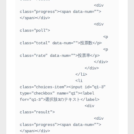
                                <div 
class="progress"><span data-num="">
</span></div>
                                <div 
class="poll">
                                    <p 
class="total" data-num="">投票数</p>
                                    <p 
class="rate" data-num="">投票率</p>
                                </div>
                            </div>
                        </li>
                        <li 
class="choices-item"><input id="q1-3" 
type="checkbox" name="q1"><label 
for="q1-3">選択肢3のテキスト</label>
                            <div 
class="result">
                                <div 
class="progress"><span data-num="">
</span></div>