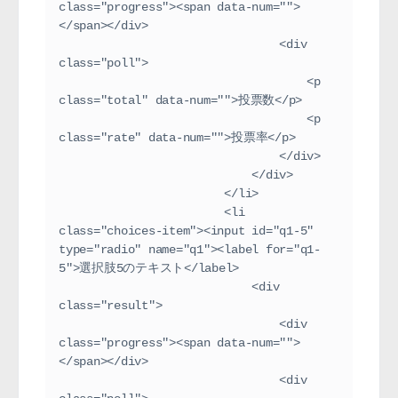
class="progress"><span data-num="">
</span></div>
                                <div 
class="poll">
                                    <p 
class="total" data-num="">投票数</p>
                                    <p 
class="rate" data-num="">投票率</p>
                                </div>
                            </div>
                        </li>
                        <li 
class="choices-item"><input id="q1-5" 
type="radio" name="q1"><label for="q1-
5">選択肢5のテキスト</label>
                            <div 
class="result">
                                <div 
class="progress"><span data-num="">
</span></div>
                                <div 