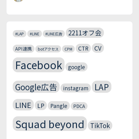
2211オフ会
#LAP
#LINE
#LINE広告
CV
CTR
API連携
botアクセス
CPM
Facebook
google
Google広告
LAP
instagram
LINE
LP
Pangle
PDCA
Squad beyond
TikTok