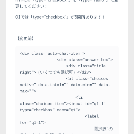
更してください！
Q1では「
type=”checkbox”
」が5箇所あります！
【変更前】
<div class="auto-chat-item">
                <div class="answer-box">
                    <div class="title 
right">（いくつでも選択可）</div>
                    <ul class="choices 
active" data-total="" data-min="" data-
max="">
                        <li 
class="choices-item"><input id="q1-1" 
type="checkbox" name="q1">
                            <label 
for="q1-1">
                                選択肢1の