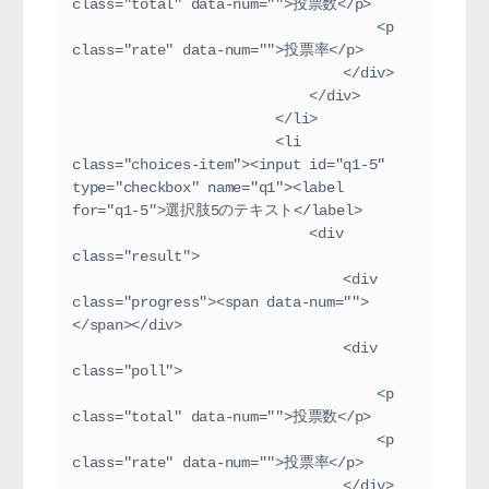
class="total" data-num="">投票数</p>
                                    <p 
class="rate" data-num="">投票率</p>
                                </div>
                            </div>
                        </li>
                        <li 
class="choices-item"><input id="q1-5" 
type="checkbox" name="q1"><label 
for="q1-5">選択肢5のテキスト</label>
                            <div 
class="result">
                                <div 
class="progress"><span data-num="">
</span></div>
                                <div 
class="poll">
                                    <p 
class="total" data-num="">投票数</p>
                                    <p 
class="rate" data-num="">投票率</p>
                                </div>