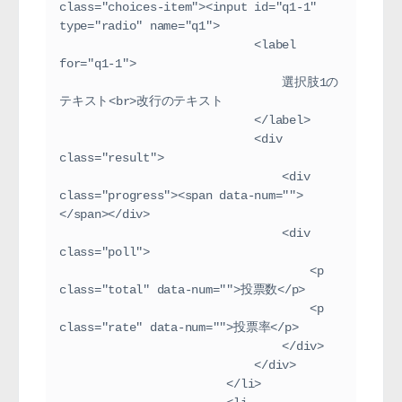
class="choices-item"><input id="q1-1" 
type="radio" name="q1">
                            <label 
for="q1-1">
                                選択肢1の
テキスト<br>改行のテキスト
                            </label>
                            <div 
class="result">
                                <div 
class="progress"><span data-num="">
</span></div>
                                <div 
class="poll">
                                    <p 
class="total" data-num="">投票数</p>
                                    <p 
class="rate" data-num="">投票率</p>
                                </div>
                            </div>
                        </li>