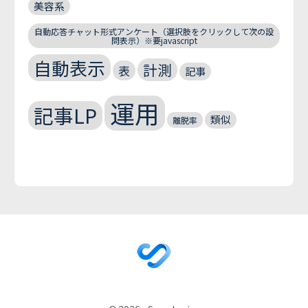
美容系
自動応答チャット形式アンケート（選択肢をクリックして次の設
問表示）※要javascript
自動表示
計測
表
記事
運用
記事LP
類似
離脱率