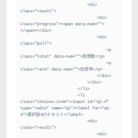
                            <div 
class="result">
                                <div 
class="progress"><span data-num="">
</span></div>
                                <div 
class="poll">
                                    <p 
class="total" data-num="">投票数</p>
                                    <p 
class="rate" data-num="">投票率</p>
                                </div>
                            </div>
                        </li>
                        <li 
class="choices-item"><input id="q1-4" 
type="radio" name="q1"><label for="q1-
4">選択肢4のテキスト</label>
                            <div 
class="result">
                                <div 