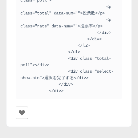
class="poll">
                                    <p 
class="total" data-num="">投票数</p>
                                    <p 
class="rate" data-num="">投票率</p>
                                </div>
                            </div>
                        </li>
                    </ul>
                    <div class="total-
poll"></div>
                    <div class="select-
show-btn">選択を完了する</div>
                </div>
            </div>