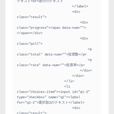
テキスト<br>改行のテキスト
                            </label>
                            <div 
class="result">
                                <div 
class="progress"><span data-num="">
</span></div>
                                <div 
class="poll">
                                    <p 
class="total" data-num="">投票数</p>
                                    <p 
class="rate" data-num="">投票率</p>
                                </div>
                            </div>
                        </li>
                        <li 
class="choices-item"><input id="q1-2" 
type="checkbox" name="q1"><label 
for="q1-2">選択肢2のテキスト</label>
                            <div 
class="result">