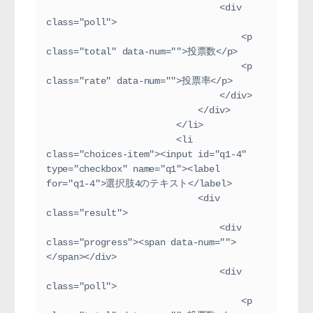
                                <div 
class="poll">
                                    <p 
class="total" data-num="">投票数</p>
                                    <p 
class="rate" data-num="">投票率</p>
                                </div>
                            </div>
                        </li>
                        <li 
class="choices-item"><input id="q1-4" 
type="checkbox" name="q1"><label 
for="q1-4">選択肢4のテキスト</label>
                            <div 
class="result">
                                <div 
class="progress"><span data-num="">
</span></div>
                                <div 
class="poll">
                                    <p 