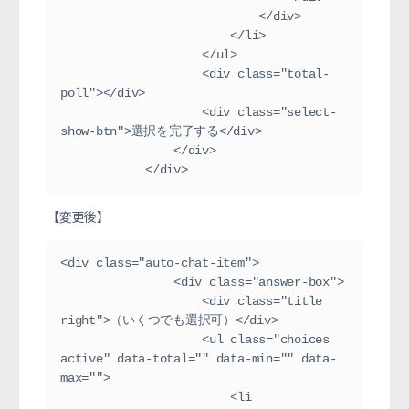
                            </div>
                        </li>
                    </ul>
                    <div class="total-
poll"></div>
                    <div class="select-
show-btn">選択を完了する</div>
                </div>
            </div>
【変更後】
<div class="auto-chat-item">
                <div class="answer-box">
                    <div class="title 
right">（いくつでも選択可）</div>
                    <ul class="choices 
active" data-total="" data-min="" data-
max="">
                        <li 