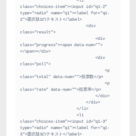
                        <li 
class="choices-item"><input id="q1-2" 
type="radio" name="q1"><label for="q1-
2">選択肢2のテキスト</label>
                            <div 
class="result">
                                <div 
class="progress"><span data-num="">
</span></div>
                                <div 
class="poll">
                                    <p 
class="total" data-num="">投票数</p>
                                    <p 
class="rate" data-num="">投票率</p>
                                </div>
                            </div>
                        </li>
                        <li 
class="choices-item"><input id="q1-3" 
type="radio" name="q1"><label for="q1-
3">選択肢3のテキスト</label>