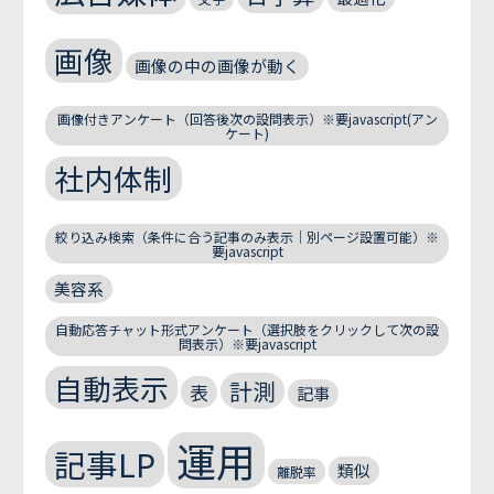
画像
画像の中の画像が動く
画像付きアンケート（回答後次の設問表示）※要javascript(アン
ケート)
社内体制
絞り込み検索（条件に合う記事のみ表示｜別ページ設置可能）※
要javascript
美容系
自動応答チャット形式アンケート（選択肢をクリックして次の設
問表示）※要javascript
自動表示
計測
表
記事
運用
記事LP
類似
離脱率