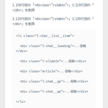
1. 106行目の「<div class=”l-slideIn”>」と119行目の「
</div>」を削除
2. 120行目の「<div class=”l-slideIn”>」と139行目の「
</div>」を削除
<li class="l-chat__list__item">

  <div class="l-chat__loading">...省略
</div>

  <div class="l-slideIn">...省略</div>

  <div class="article">...省略</div>

  <div class="l-chat__qa">...省略</div>

  <div class="l-chat__qa">...省略</div>

</li>