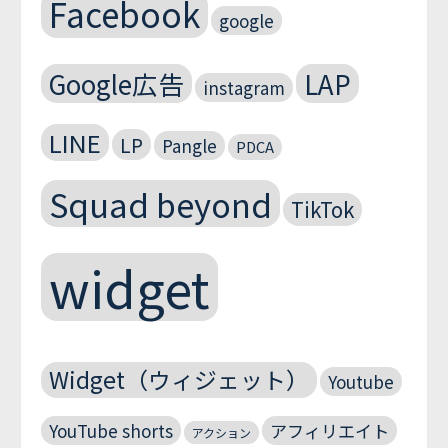
Facebook
google
Google広告
LAP
instagram
LINE
LP
Pangle
PDCA
Squad beyond
TikTok
widget
Widget（ウィジェット）
Youtube
YouTube shorts
アフィリエイト
アクション