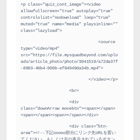
<p class="quiz_cont_image"><video 
allowfullscreen="true" autoplay="true" 
controlslist="nodownload" loop="true" 
muted="true" name="media" playsinline="" 
class="lazyload">
                                <source 
type="video/mp4" 
src="https://file.mysquadbeyond.com/uplo
ads/article_photo/photo/3041519/a72da37f
-8983-46b4-906b-ef64949da34b.mp4">
                            </video></p>
                    <br>
                    <div 
class="downArrow movebtn"><span></span>
<span></span><span></span></div>
                    <div class="btn-
area"><!--下記ooooo部分にリンク先URLを置い
てください。もしくは左の表示されているボタン