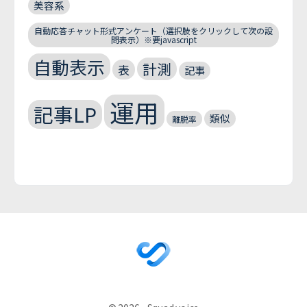
美容系
自動応答チャット形式アンケート（選択肢をクリックして次の設
問表示）※要javascript
自動表示
計測
表
記事
運用
記事LP
類似
離脱率