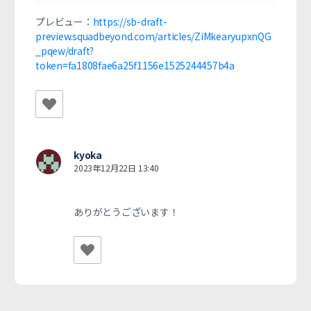
プレビュー：
https://sb-draft-
preview.squadbeyond.com/articles/ZiMkearyupxnQG
_pqew/draft?
token=fa1808fae6a25f1156e1525244457b4a
kyoka
2023年12月22日 13:40
ありがとうございます！