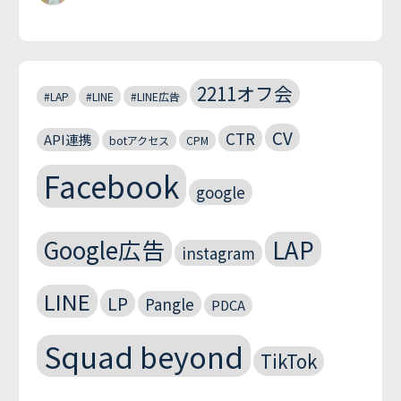
2211オフ会
#LAP
#LINE
#LINE広告
CV
CTR
API連携
botアクセス
CPM
Facebook
google
Google広告
LAP
instagram
LINE
LP
Pangle
PDCA
Squad beyond
TikTok