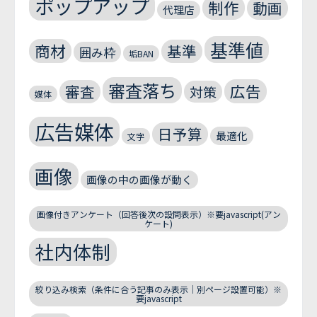
ポップアップ
制作
動画
代理店
基準値
商材
基準
囲み枠
垢BAN
審査落ち
広告
審査
対策
媒体
広告媒体
日予算
最適化
文字
画像
画像の中の画像が動く
画像付きアンケート（回答後次の設問表示）※要javascript(アン
ケート)
社内体制
絞り込み検索（条件に合う記事のみ表示｜別ページ設置可能）※
要javascript