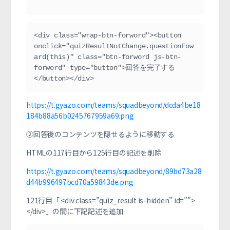
<div class="wrap-btn-forword"><button 
onclick="quizResultNotChange.questionFow
ard(this)" class="btn-forword js-btn-
forword" type="button">回答を完了する
</button></div>
https://t.gyazo.com/teams/squadbeyond/dcda4be18
184b88a56b0245767959a69.png
②回答後のコンテンツを隠せるように移動する
HTMLの117行目から125行目の記述を削除
https://t.gyazo.com/teams/squadbeyond/89bd73a28
d44b996497bcd70a59843de.png
121行目「 <div class=”quiz_result is-hidden” id=””>
</div>」の間に下記記述を追加