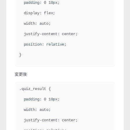
  padding: 0 10px;
  display: flex;
  width: auto;
  justify-content: center;
  position: relative;
}
変更後
.quiz_result {
  padding: 0 10px;
  width: auto;
  justify-content: center;