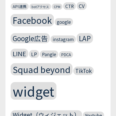
CV
CTR
API連携
botアクセス
CPM
Facebook
google
Google広告
LAP
instagram
LINE
LP
Pangle
PDCA
Squad beyond
TikTok
widget
Widget（ウィジェット）
Youtube