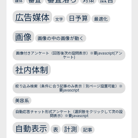
媒体
広告媒体
日予算
最適化
文字
画像
画像の中の画像が動く
画像付きアンケート（回答後次の設問表示）※要javascript(アン
ケート)
社内体制
絞り込み検索（条件に合う記事のみ表示｜別ページ設置可能）※
要javascript
美容系
自動応答チャット形式アンケート（選択肢をクリックして次の設
問表示）※要javascript
自動表示
計測
表
記事