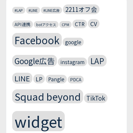
2211オフ会
#LAP
#LINE
#LINE広告
CV
CTR
API連携
botアクセス
CPM
Facebook
google
Google広告
LAP
instagram
LINE
LP
Pangle
PDCA
Squad beyond
TikTok
widget