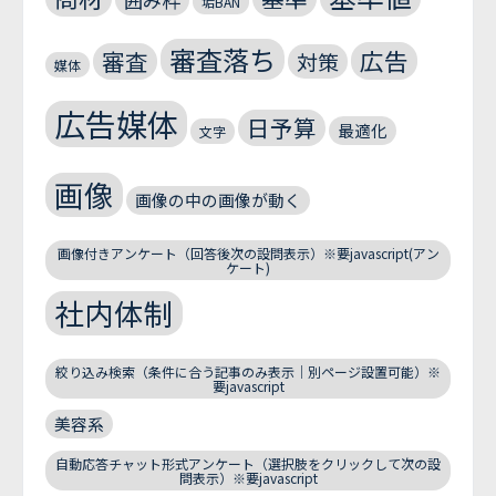
垢BAN
審査落ち
広告
審査
対策
媒体
広告媒体
日予算
最適化
文字
画像
画像の中の画像が動く
画像付きアンケート（回答後次の設問表示）※要javascript(アン
ケート)
社内体制
絞り込み検索（条件に合う記事のみ表示｜別ページ設置可能）※
要javascript
美容系
自動応答チャット形式アンケート（選択肢をクリックして次の設
問表示）※要javascript