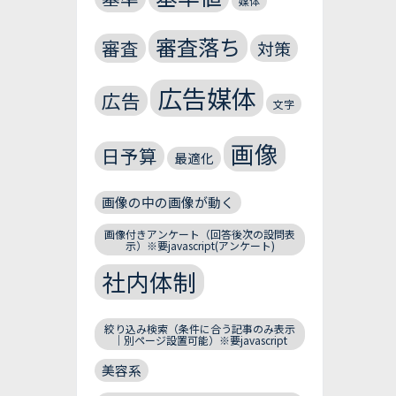
媒体
審査落ち
審査
対策
広告媒体
広告
文字
画像
日予算
最適化
画像の中の画像が動く
画像付きアンケート（回答後次の設問表
示）※要javascript(アンケート)
社内体制
絞り込み検索（条件に合う記事のみ表示
｜別ページ設置可能）※要javascript
美容系