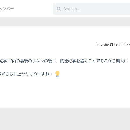
検
メンバー
索
す
る：
2022年5月23日 12:22
記事LP内の最後のボタンの後に、関連記事を置くことでそこから購入に
CTRがさらに上がりそうですね！