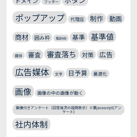
ボタン
ドメイン
フッター
ポップアップ
制作
動画
代理店
基準値
商材
基準
囲み枠
垢BAN
審査落ち
広告
審査
対策
媒体
広告媒体
日予算
最適化
文字
画像
画像の中の画像が動く
画像付きアンケート（回答後次の設問表示）※要javascript(アン
ケート)
社内体制