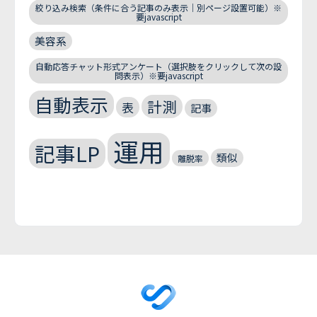
絞り込み検索（条件に合う記事のみ表示｜別ページ設置可能）※
要javascript
美容系
自動応答チャット形式アンケート（選択肢をクリックして次の設
問表示）※要javascript
自動表示
計測
表
記事
運用
記事LP
類似
離脱率