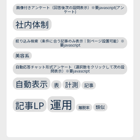
画像付きアンケート（回答後次の設問表示）※要javascript(アン
ケート)
社内体制
絞り込み検索（条件に合う記事のみ表示｜別ページ設置可能）※
要javascript
美容系
自動応答チャット形式アンケート（選択肢をクリックして次の設
問表示）※要javascript
自動表示
計測
表
記事
運用
記事LP
類似
離脱率