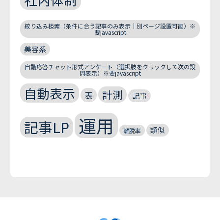
絞り込み検索（条件に合う記事のみ表示｜別ページ設置可能）※
要javascript
美容系
自動応答チャット形式アンケート（選択肢をクリックして次の設
問表示）※要javascript
自動表示
計測
表
記事
運用
記事LP
類似
離脱率