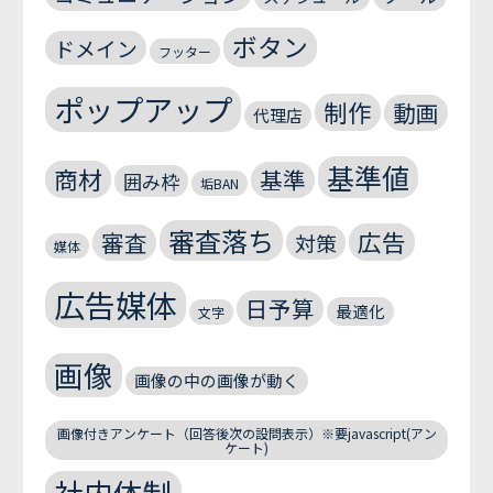
ボタン
ドメイン
フッター
ポップアップ
制作
動画
代理店
基準値
商材
基準
囲み枠
垢BAN
審査落ち
広告
審査
対策
媒体
広告媒体
日予算
最適化
文字
画像
画像の中の画像が動く
画像付きアンケート（回答後次の設問表示）※要javascript(アン
ケート)
社内体制