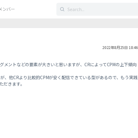
検
メンバー
索
す
る：
2022年8月25日 18:46
グメントなどの要素が大きいと思いますが、
CRによってCPMの上下傾向
が、他CRより比較的CPMが安く配信できている型があるので、もう実践
ただきます。