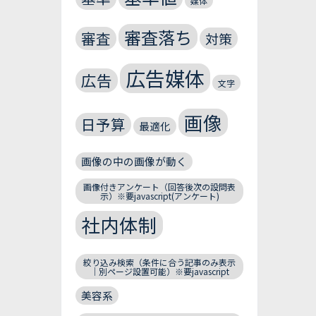
媒体
審査落ち
審査
対策
広告媒体
広告
文字
画像
日予算
最適化
画像の中の画像が動く
画像付きアンケート（回答後次の設問表
示）※要javascript(アンケート)
社内体制
絞り込み検索（条件に合う記事のみ表示
｜別ページ設置可能）※要javascript
美容系