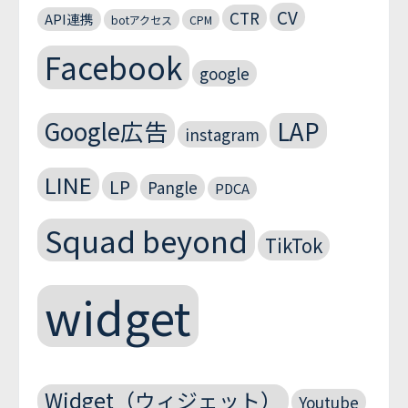
CV
CTR
API連携
botアクセス
CPM
Facebook
google
Google広告
LAP
instagram
LINE
LP
Pangle
PDCA
Squad beyond
TikTok
widget
Widget（ウィジェット）
Youtube