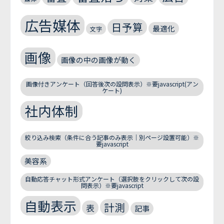
広告媒体
日予算
最適化
文字
画像
画像の中の画像が動く
画像付きアンケート（回答後次の設問表示）※要javascript(アン
ケート)
社内体制
絞り込み検索（条件に合う記事のみ表示｜別ページ設置可能）※
要javascript
美容系
自動応答チャット形式アンケート（選択肢をクリックして次の設
問表示）※要javascript
自動表示
計測
表
記事