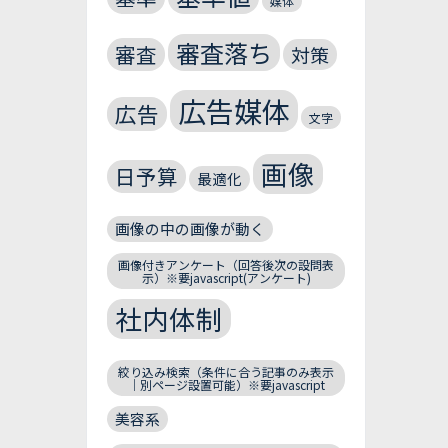
媒体
審査落ち
審査
対策
広告媒体
広告
文字
画像
日予算
最適化
画像の中の画像が動く
画像付きアンケート（回答後次の設問表
示）※要javascript(アンケート)
社内体制
絞り込み検索（条件に合う記事のみ表示
｜別ページ設置可能）※要javascript
美容系