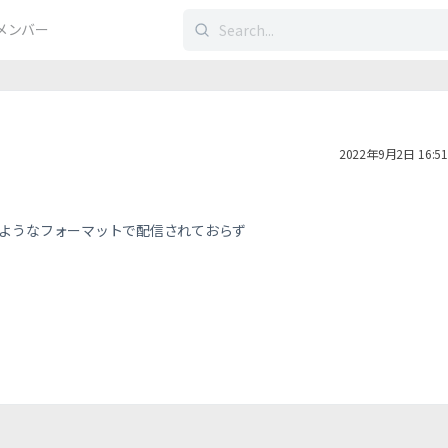
検
メンバー
索
す
る：
2022年9月2日 16:51
のようなフォーマットで配信されておらず