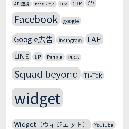
CV
CTR
API連携
botアクセス
CPM
Facebook
google
Google広告
LAP
instagram
LINE
LP
Pangle
PDCA
Squad beyond
TikTok
widget
Widget（ウィジェット）
Youtube