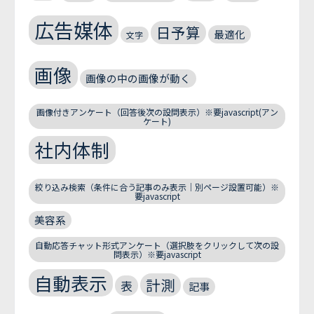
広告媒体
日予算
最適化
文字
画像
画像の中の画像が動く
画像付きアンケート（回答後次の設問表示）※要javascript(アン
ケート)
社内体制
絞り込み検索（条件に合う記事のみ表示｜別ページ設置可能）※
要javascript
美容系
自動応答チャット形式アンケート（選択肢をクリックして次の設
問表示）※要javascript
自動表示
計測
表
記事