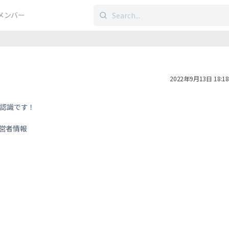
検
メンバー
索
す
る：
2022年9月13日 18:18
じ認識です！
営者情報