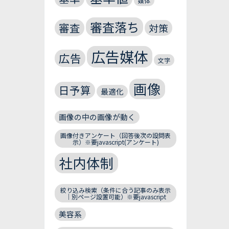
媒体
審査落ち
審査
対策
広告媒体
広告
文字
画像
日予算
最適化
画像の中の画像が動く
画像付きアンケート（回答後次の設問表
示）※要javascript(アンケート)
社内体制
絞り込み検索（条件に合う記事のみ表示
｜別ページ設置可能）※要javascript
美容系