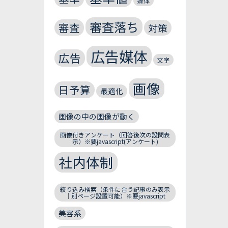
媒体
審査落ち
審査
対策
広告媒体
広告
文字
画像
日予算
最適化
画像の中の画像が動く
画像付きアンケート（回答後次の設問表
示）※要javascript(アンケート)
社内体制
絞り込み検索（条件に合う記事のみ表示
｜別ページ設置可能）※要javascript
美容系