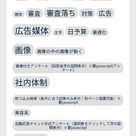
審査落ち
広告
審査
対策
媒体
広告媒体
日予算
最適化
文字
画像
画像の中の画像が動く
画像付きアンケート（回答後次の設問表示）※要javascript(アン
ケート)
社内体制
絞り込み検索（条件に合う記事のみ表示｜別ページ設置可能）※
要javascript
美容系
自動応答チャット形式アンケート（選択肢をクリックして次の設
問表示）※要javascript