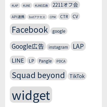
2211オフ会
#LAP
#LINE
#LINE広告
CV
CTR
API連携
botアクセス
CPM
Facebook
google
Google広告
LAP
instagram
LINE
LP
Pangle
PDCA
Squad beyond
TikTok
widget