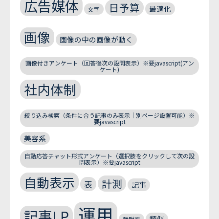
広告媒体
日予算
最適化
文字
画像
画像の中の画像が動く
画像付きアンケート（回答後次の設問表示）※要javascript(アン
ケート)
社内体制
絞り込み検索（条件に合う記事のみ表示｜別ページ設置可能）※
要javascript
美容系
自動応答チャット形式アンケート（選択肢をクリックして次の設
問表示）※要javascript
自動表示
計測
表
記事
運用
記事LP
類似