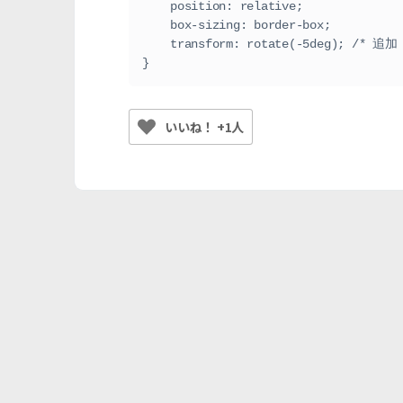
    position: relative;

    box-sizing: border-box;

    transform: rotate(-5deg); /* 追加 */

}
いいね！ +1人