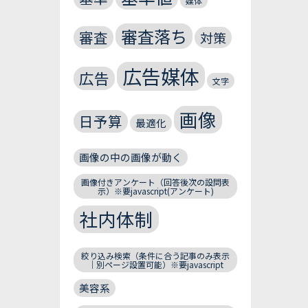
媒体
審査落ち
審査
対策
広告媒体
広告
文字
画像
日予算
最適化
画像の中の画像が動く
画像付きアンケート（回答後次の設問表
示）※要javascript(アンケート)
社内体制
絞り込み検索（条件に合う記事のみ表示
｜別ページ設置可能）※要javascript
美容系