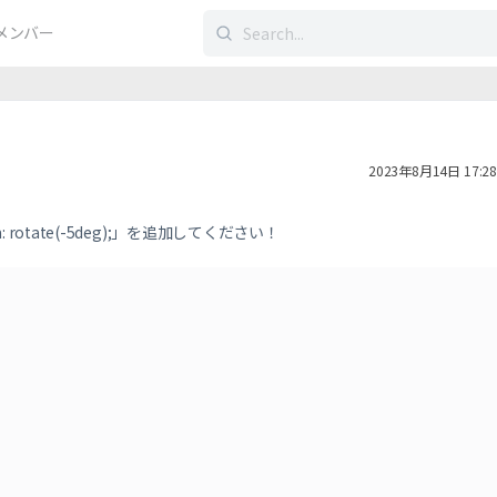
検
メンバー
索
す
る：
2023年8月14日 17:28
: rotate(-5deg);
」を追加してください！