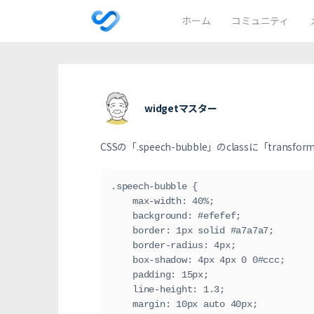
ホーム
コミュニティ
widgetマスター
CSSの「
.speech-bubble
」のclassに「
transform
.speech-bubble {

    max-width: 40%;

    background: #efefef;

    border: 1px solid #a7a7a7;

    border-radius: 4px;

    box-shadow: 4px 4px 0 0#ccc;

    padding: 15px;

    line-height: 1.3;

    margin: 10px auto 40px;
