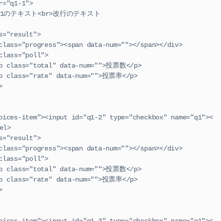
     <label for="q1-1">
                        選択肢1のテキスト<br>改行のテキスト
      <div class="result">
                        <div class="progress"><span data-num=""></span></div>
                  <div class="poll">
                                  <p class="total" data-num="">投票数</p>
                                  <p class="rate" data-num="">投票率</p>
div>
el>
      <div class="result">
                        <div class="progress"><span data-num=""></span></div>
                  <div class="poll">
                                  <p class="total" data-num="">投票数</p>
                                  <p class="rate" data-num="">投票率</p>
div>