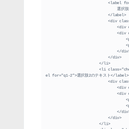
                       
        
                            </label>
                      
        
              
  
  
                                </
                            </div>
                        </li>
                        <li class="choices-item"><input id="q1-2" type="radio" name="q1"><lab
el for="q1-2">選択肢2のテキスト</label>
                      
        
              
  
  
                                </
                            </div>
                        </li>