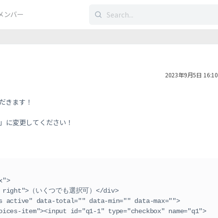
検
メンバー
索
す
る：
2023年9月5日 16:10
だきます！
」に変更してください！
box">
div class="title right">（いくつでも選択可）</div>
l class="choices active" data-total="" data-min="" data-max="">
      <li class="choices-item"><input id="q1-1" type="checkbox" name="q1">