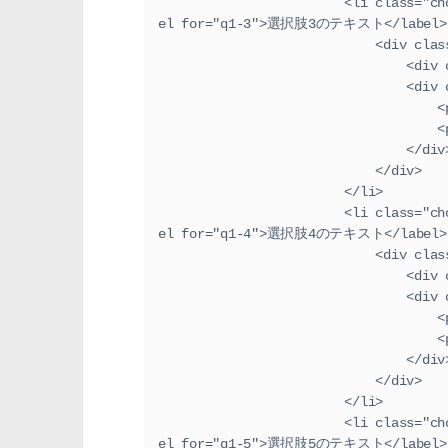
                        <li class="choices-item"><input id="q1-3" type="radio" name="q1"><lab
el for="q1-3">選択肢3のテキスト</label>
                      
        
              
  
  
                                </
                            </div>
                        </li>
                        <li class="choices-item"><input id="q1-4" type="radio" name="q1"><lab
el for="q1-4">選択肢4のテキスト</label>
                      
        
              
  
  
                                </
                            </div>
                        </li>
                        <li class="choices-item"><input id="q1-5" type="radio" name="q1"><lab
el for="q1-5">選択肢5のテキスト</label>