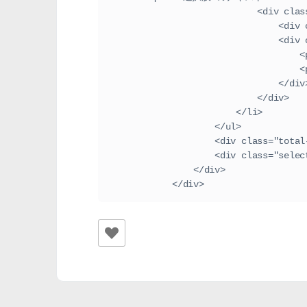
                      
        
              
  
  
                                </
                            </div>
                        </li>
                    </ul>
                    <div cla
                    <d
                </div>
            </div>