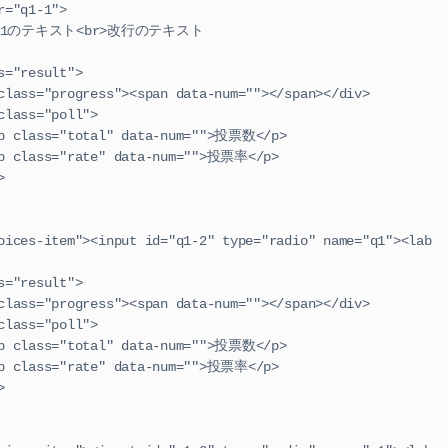
     <label for="q1-1">
                        選択肢1のテキスト<br>改行のテキスト
      <div class="result">
                        <div class="progress"><span data-num=""></span></div>
                  <div class="poll">
                                  <p class="total" data-num="">投票数</p>
                                  <p class="rate" data-num="">投票率</p>
div>
      <div class="result">
                        <div class="progress"><span data-num=""></span></div>
                  <div class="poll">
                                  <p class="total" data-num="">投票数</p>
                                  <p class="rate" data-num="">投票率</p>
div>