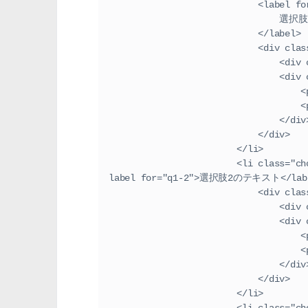
                       
        
                            </label>
                      
        
              
  
  
                                </
                            </div>
                        </li>
                        <li class="choices-item"><input id="q1-2" type="checkbox" name="q1"><
label for="q1-2">選択肢2のテキスト</lab
                      
        
              
  
  
                                </
                            </div>
                        </li>