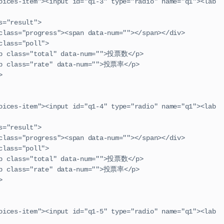
      <div class="result">
                        <div class="progress"><span data-num=""></span></div>
                  <div class="poll">
                                  <p class="total" data-num="">投票数</p>
                                  <p class="rate" data-num="">投票率</p>
div>
      <div class="result">
                        <div class="progress"><span data-num=""></span></div>
                  <div class="poll">
                                  <p class="total" data-num="">投票数</p>
                                  <p class="rate" data-num="">投票率</p>
div>