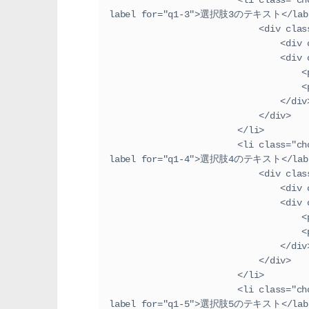
                        <li class="choices-item"><input id="q1-3" type="checkbox" name="q1"><
label for="q1-3">選択肢3のテキスト</lab
                      
        
              
  
  
                                </
                            </div>
                        </li>
                        <li class="choices-item"><input id="q1-4" type="checkbox" name="q1"><
label for="q1-4">選択肢4のテキスト</lab
                      
        
              
  
  
                                </
                            </div>
                        </li>
                        <li class="choices-item"><input id="q1-5" type="checkbox" name="q1"><
label for="q1-5">選択肢5のテキスト</lab