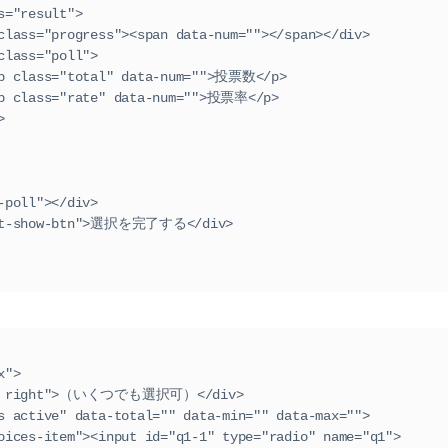
      <div class="result">
                        <div class="progress"><span data-num=""></span></div>
                  <div class="poll">
                                  <p class="total" data-num="">投票数</p>
                                  <p class="rate" data-num="">投票率</p>
div>
ss="total-poll"></div>
iv class="select-show-btn">選択を完了する</div>
box">
div class="title right">（いくつでも選択可）</div>
l class="choices active" data-total="" data-min="" data-max="">
      <li class="choices-item"><input id="q1-1" type="radio" name="q1">