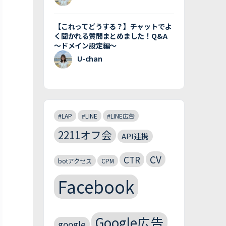
【これってどうする？】チャットでよ
く聞かれる質問まとめました！Q&A
〜ドメイン設定編〜
U-chan
#LAP
#LINE
#LINE広告
2211オフ会
API連携
CV
CTR
botアクセス
CPM
Facebook
Google広告
google