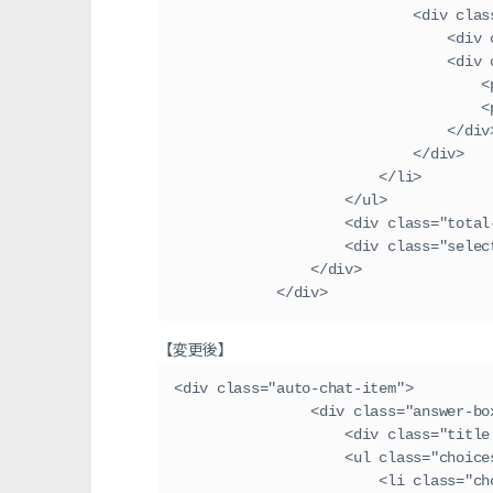
                      
        
              
  
  
                                </
                            </div>
                        </li>
                    </ul>
                    <div cla
                    <d
                </div>
            </div>
【変更後】
<div class="auto-chat-item">
                <div class="answer-
                    <
                    <u
                  