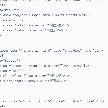
el>
      <div class="result">
                        <div class="progress"><span data-num=""></span></div>
                  <div class="poll">
                                  <p class="total" data-num="">投票数</p>
                                  <p class="rate" data-num="">投票率</p>
div>
el>
      <div class="result">
                        <div class="progress"><span data-num=""></span></div>
                  <div class="poll">
                                  <p class="total" data-num="">投票数</p>
                                  <p class="rate" data-num="">投票率</p>
div>
el>