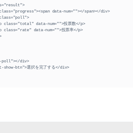
      <div class="result">
                        <div class="progress"><span data-num=""></span></div>
                  <div class="poll">
                                  <p class="total" data-num="">投票数</p>
                                  <p class="rate" data-num="">投票率</p>
div>
ss="total-poll"></div>
iv class="select-show-btn">選択を完了する</div>