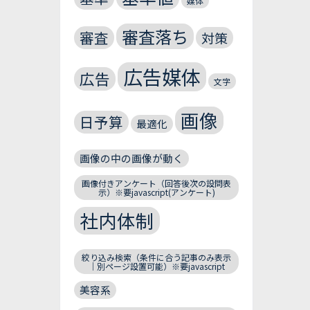
媒体
審査落ち
審査
対策
広告媒体
広告
文字
画像
日予算
最適化
画像の中の画像が動く
画像付きアンケート（回答後次の設問表
示）※要javascript(アンケート)
社内体制
絞り込み検索（条件に合う記事のみ表示
｜別ページ設置可能）※要javascript
美容系