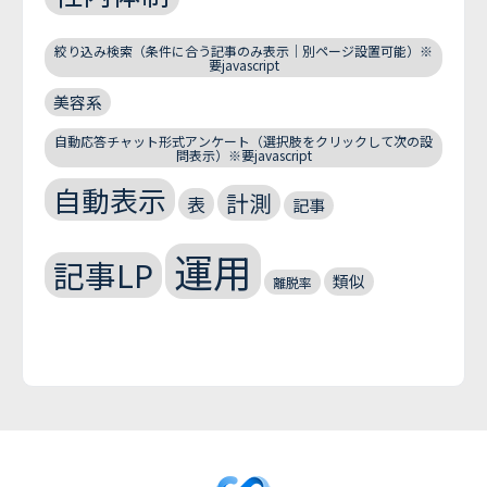
絞り込み検索（条件に合う記事のみ表示｜別ページ設置可能）※
要javascript
美容系
自動応答チャット形式アンケート（選択肢をクリックして次の設
問表示）※要javascript
自動表示
計測
表
記事
運用
記事LP
類似
離脱率