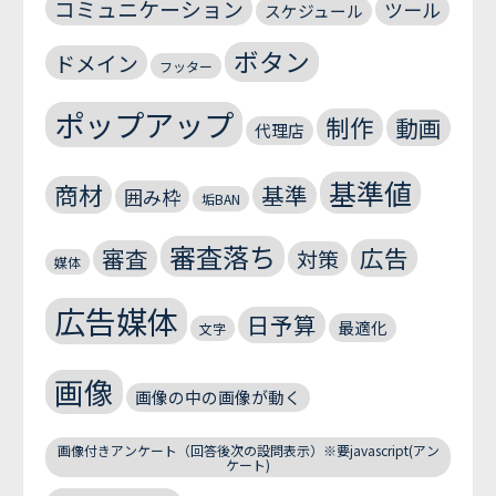
コミュニケーション
ツール
スケジュール
ボタン
ドメイン
フッター
ポップアップ
制作
動画
代理店
基準値
商材
基準
囲み枠
垢BAN
審査落ち
広告
審査
対策
媒体
広告媒体
日予算
最適化
文字
画像
画像の中の画像が動く
画像付きアンケート（回答後次の設問表示）※要javascript(アン
ケート)