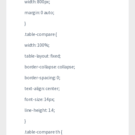
width: 800px;
margin: 0 auto;
}
.table-compare {
width: 100%;
table-layout: fixed;
border-collapse: collapse;
border-spacing: 0;
text-align: center;
font-size: 14px;
line-height: 1.4;
}
.table-compare th {