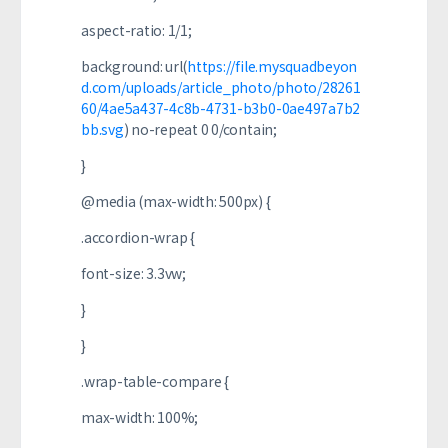
aspect-ratio: 1/1;
background: url(
https://file.mysquadbeyon
d.com/uploads/article_photo/photo/28261
60/4ae5a437-4c8b-4731-b3b0-0ae497a7b2
bb.svg
) no-repeat 0 0/contain;
}
@media (max-width: 500px) {
.accordion-wrap {
font-size: 3.3vw;
}
}
.wrap-table-compare {
max-width: 100%;