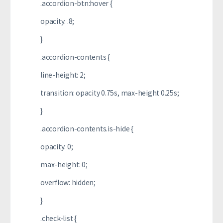
.accordion-btn:hover {
opacity: .8;
}
.accordion-contents {
line-height: 2;
transition: opacity 0.75s, max-height 0.25s;
}
.accordion-contents.is-hide {
opacity: 0;
max-height: 0;
overflow: hidden;
}
.check-list {