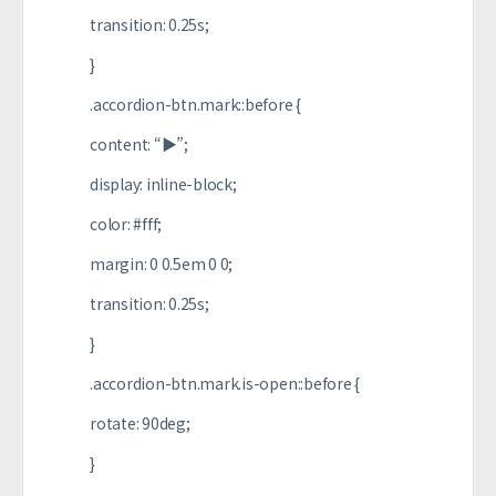
transition: 0.25s;
}
.accordion-btn.mark::before {
content: “▶︎”;
display: inline-block;
color: #fff;
margin: 0 0.5em 0 0;
transition: 0.25s;
}
.accordion-btn.mark.is-open::before {
rotate: 90deg;
}