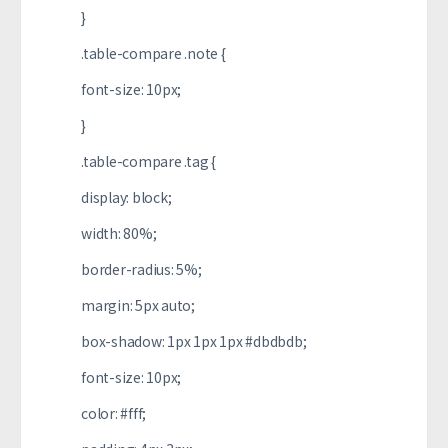
}
.table-compare .note {
font-size: 10px;
}
.table-compare .tag {
display: block;
width: 80%;
border-radius: 5%;
margin: 5px auto;
box-shadow: 1px 1px 1px #dbdbdb;
font-size: 10px;
color: #fff;