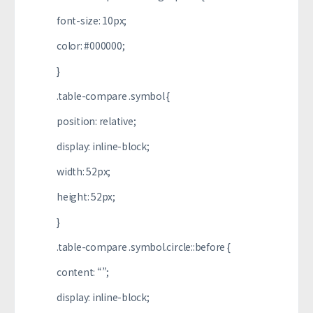
font-size: 10px;
color: #000000;
}
.table-compare .symbol {
position: relative;
display: inline-block;
width: 52px;
height: 52px;
}
.table-compare .symbol.circle::before {
content: “”;
display: inline-block;