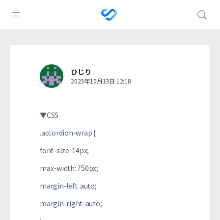
ひじり
2023年10月13日 12:18
▼CSS
.accordion-wrap {
font-size: 14px;
max-width: 750px;
margin-left: auto;
margin-right: auto;