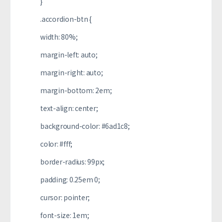
}
.accordion-btn {
width: 80%;
margin-left: auto;
margin-right: auto;
margin-bottom: 2em;
text-align: center;
background-color: #6ad1c8;
color: #fff;
border-radius: 99px;
padding: 0.25em 0;
cursor: pointer;
font-size: 1em;