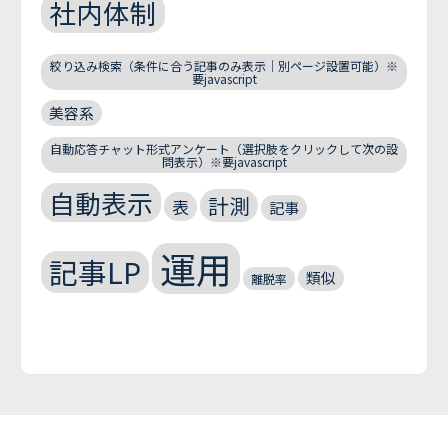
社内体制
絞り込み検索（条件に合う記事のみ表示｜別ページ設置可能）※
要javascript
美容系
自動応答チャット形式アンケート（選択肢をクリックして次の設
問表示）※要javascript
自動表示
計測
表
記事
運用
記事LP
類似
離脱率