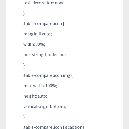
text-decoration: none;
}
.table-compare .icon {
margin: 0 auto;
width: 80%;
box-sizing: border-box;
}
.table-compare .icon img {
max-width: 100%;
height: auto;
vertical-align: bottom;
}
.table-compare .icon figcaption {