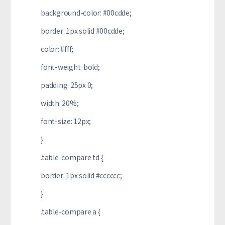
background-color: #00cdde;
border: 1px solid #00cdde;
color: #fff;
font-weight: bold;
padding: 25px 0;
width: 20%;
font-size: 12px;
}
.table-compare td {
border: 1px solid #cccccc;
}
.table-compare a {