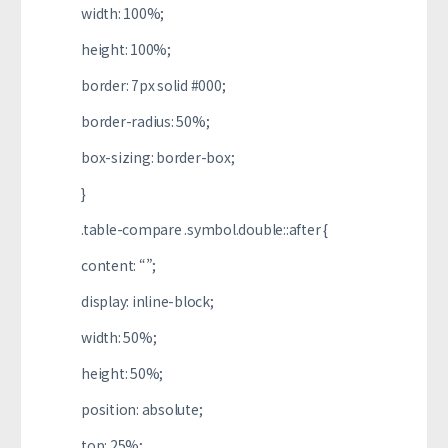
width: 100%;
height: 100%;
border: 7px solid #000;
border-radius: 50%;
box-sizing: border-box;
}
.table-compare .symbol.double::after {
content: “”;
display: inline-block;
width: 50%;
height: 50%;
position: absolute;
top: 25%;