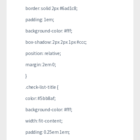
border: solid 2px #6ad1c8;
padding: 1em;
background-color: #fff;
box-shadow: 2px 2px 1px #ccc;
position: relative;
margin: 2em 0;
}
.check-list-title {
color: #5bb8af;
background-color: #fff;
width: fit-content;
padding: 0.25em 1em;