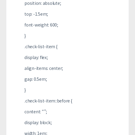
position: absolute;
top: -1.5em;
font-weight: 600;
}
.check-list-item {
display: flex;
align-items: center;
gap: 0.5em;
}
.check-list-item::before {
content: “”;
display: block;
width: 1em;