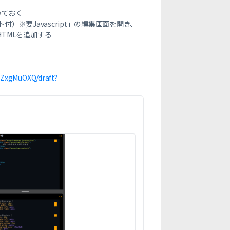
いておく
※要Javascript」の編集画面を開き、
内に表のHTMLを追加する
ZxgMuOXQ/draft?