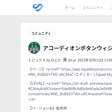
ホーム
コミュニティ
コミュニティ
アコーディオンボタンウィ
トピックス by
ひじり
2023年10月11日 11:4
299
pt
【ページ】<a href=”https://app.squadbeyond.com/a
NNS_BsBbEVTAD-uKCAtw”>エディター | Squad bey
【LPURL】<a href=”https://sb-draft-preview.squ
KCAtw/draft?token=5de06f8c8d6b4eb0ada2e0b984
com/articles/NNS_BsBbEVTAD-uKCAtw/draft?to
</a>
【バージョン名】監修用