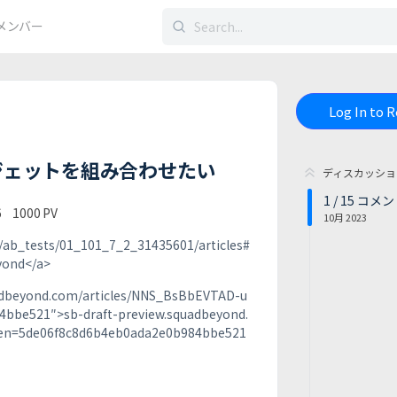
検
メンバー
索
す
る：
Log In to 
ジェットを組み合わせたい
ディスカッショ
1
/
15
コメン
6
1000
PV
10月 2023
b_tests/01_101_7_2_31435601/articles#
ond</a>
adbeyond.com/articles/NNS_BsBbEVTAD-u
bbe521″>sb-draft-preview.squadbeyond.
ken=5de06f8c8d6b4eb0ada2e0b984bbe521