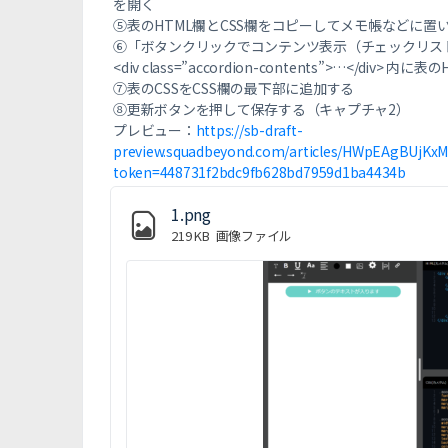
を開く
⑤表のHTML欄とCSS欄をコピーしてメモ帳などに置
⑥「ボタンクリックでコンテンツ表示（チェックリスト付）
<div class=”accordion-contents”>…</div> 
⑦表のCSSをCSS欄の最下部に追加する
⑧更新ボタンを押して保存する（キャプチャ2）
プレビュー：
https://sb-draft-
preview.squadbeyond.com/articles/HWpEAgBUjKxM
token=448731f2bdc9fb628bd7959d1ba4434b
1.png
219 KB
画像ファイル