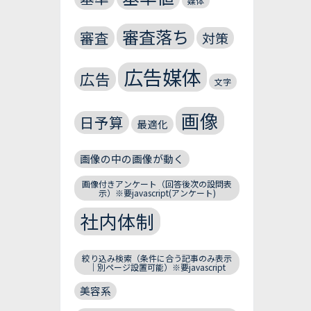
媒体
審査落ち
審査
対策
広告媒体
広告
文字
画像
日予算
最適化
画像の中の画像が動く
画像付きアンケート（回答後次の設問表
示）※要javascript(アンケート)
社内体制
絞り込み検索（条件に合う記事のみ表示
｜別ページ設置可能）※要javascript
美容系