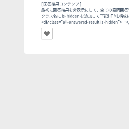
[ 回答結果コンテンツ ]
最初に回答結果を非表示にして、全ての設問回答
クラス名に is-hidden を追加して下記HTML
<div class=”all-answered-result is-hidden”>…<