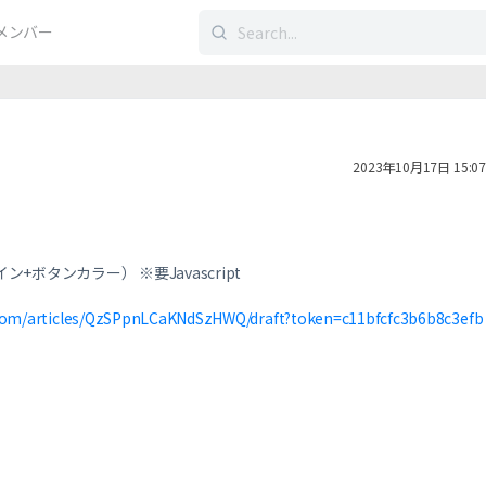
検
メンバー
索
す
る：
2023年10月17日 15:07
+ボタンカラー） ※要Javascript
d.com/articles/QzSPpnLCaKNdSzHWQ/draft?token=c11bfcfc3b6b8c3efb