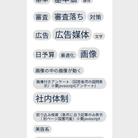
媒体
審査落ち
審査
対策
広告媒体
広告
文字
画像
日予算
最適化
画像の中の画像が動く
画像付きアンケート（回答後次の設問表
示）※要javascript(アンケート)
社内体制
絞り込み検索（条件に合う記事のみ表示
｜別ページ設置可能）※要javascript
美容系