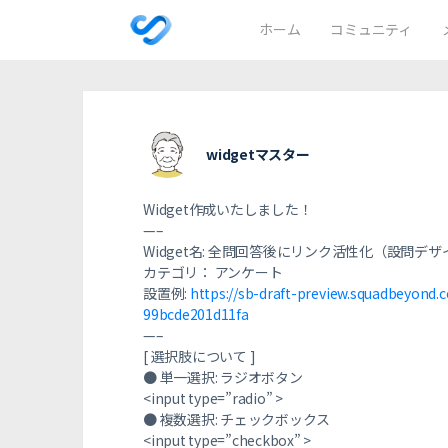
ホーム
コミュニティ
widgetマスター
Widget作成いたしました！
—–
Widget名: 全問回答後にリンク活性化（設問デザイン
カテゴリ： アンケート
設置例:
https://sb-draft-preview.squadbeyon
99bcde201d11fa
—–
[ 選択肢について ]
● 単一選択: ラジオボタン
<input type=”radio” >
● 複数選択: チェックボックス
<input type=”checkbox” >