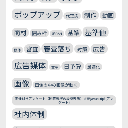
ポップアップ
制作
動画
代理店
基準値
商材
基準
囲み枠
垢BAN
審査落ち
広告
審査
対策
媒体
広告媒体
日予算
最適化
文字
画像
画像の中の画像が動く
画像付きアンケート（回答後次の設問表示）※要javascript(アン
ケート)
社内体制