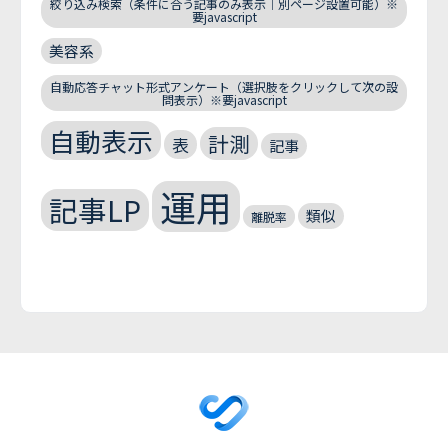
絞り込み検索（条件に合う記事のみ表示｜別ページ設置可能）※
要javascript
美容系
自動応答チャット形式アンケート（選択肢をクリックして次の設
問表示）※要javascript
自動表示
計測
表
記事
運用
記事LP
類似
離脱率