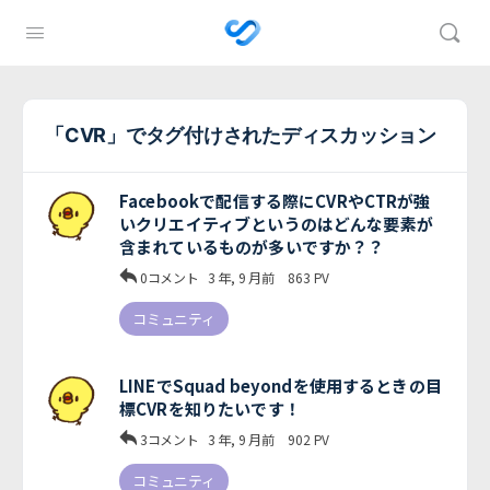
「CVR」でタグ付けされたディスカッション
Facebookで配信する際にCVRやCTRが強
いクリエイティブというのはどんな要素が
含まれているものが多いですか？？
0コメント
3 年, 9 月前
863
PV
コミュニティ
LINEでSquad beyondを使用するときの目
標CVRを知りたいです！
3コメント
3 年, 9 月前
902
PV
コミュニティ