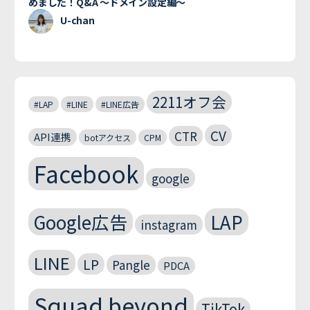
めました！Q&A 〜ドメイン設定編〜
U-chan
2211オフ会
#LAP
#LINE
#LINE広告
CV
CTR
API連携
botアクセス
CPM
Facebook
google
Google広告
LAP
instagram
LINE
LP
Pangle
PDCA
Squad beyond
TikTok