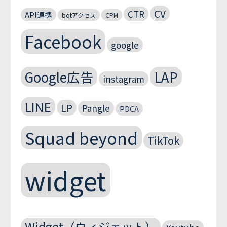
CV
CTR
API連携
botアクセス
CPM
Facebook
google
Google広告
LAP
instagram
LINE
LP
Pangle
PDCA
Squad beyond
TikTok
widget
Widget（ウィジェット）