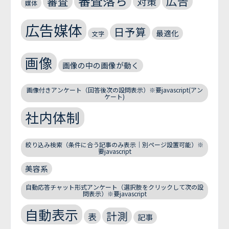
審査落ち
広告
審査
対策
媒体
広告媒体
日予算
最適化
文字
画像
画像の中の画像が動く
画像付きアンケート（回答後次の設問表示）※要javascript(アン
ケート)
社内体制
絞り込み検索（条件に合う記事のみ表示｜別ページ設置可能）※
要javascript
美容系
自動応答チャット形式アンケート（選択肢をクリックして次の設
問表示）※要javascript
自動表示
計測
表
記事