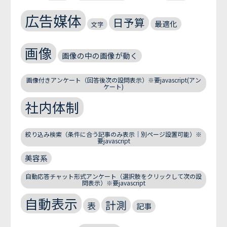
広告媒体
日予算
最適化
文字
画像
画像の中の画像が動く
画像付きアンケート（回答後次の設問表示）※要javascript(アン
ケート)
社内体制
絞り込み検索（条件に合う記事のみ表示｜別ページ設置可能）※
要javascript
美容系
自動応答チャット形式アンケート（選択肢をクリックして次の設
問表示）※要javascript
自動表示
計測
表
記事