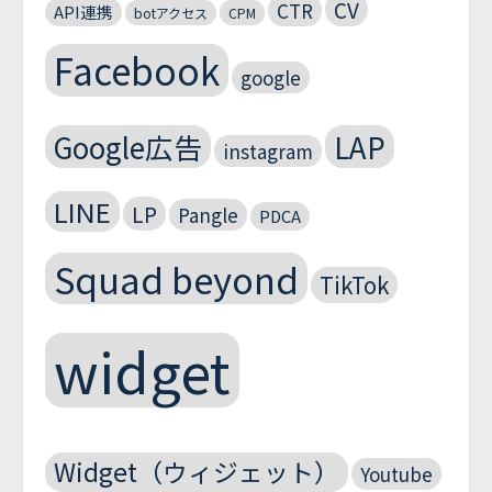
CV
CTR
API連携
botアクセス
CPM
Facebook
google
Google広告
LAP
instagram
LINE
LP
Pangle
PDCA
Squad beyond
TikTok
widget
Widget（ウィジェット）
Youtube