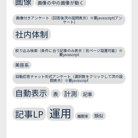
画像
画像の中の画像が動く
画像付きアンケート（回答後次の設問表示）※要javascript(アン
ケート)
社内体制
絞り込み検索（条件に合う記事のみ表示｜別ページ設置可能）※
要javascript
美容系
自動応答チャット形式アンケート（選択肢をクリックして次の設
問表示）※要javascript
自動表示
計測
表
記事
運用
記事LP
類似
離脱率