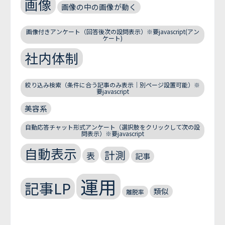
画像
画像の中の画像が動く
画像付きアンケート（回答後次の設問表示）※要javascript(アン
ケート)
社内体制
絞り込み検索（条件に合う記事のみ表示｜別ページ設置可能）※
要javascript
美容系
自動応答チャット形式アンケート（選択肢をクリックして次の設
問表示）※要javascript
自動表示
計測
表
記事
運用
記事LP
類似
離脱率